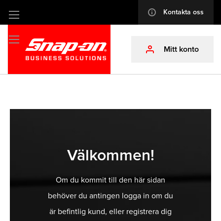
Kontakta oss
info
Hoppa
till
innehållet
Mitt konto
profile
Välkommen!
Om du kommit till den här sidan
behöver du antingen logga in om du
är befintlig kund, eller registrera dig