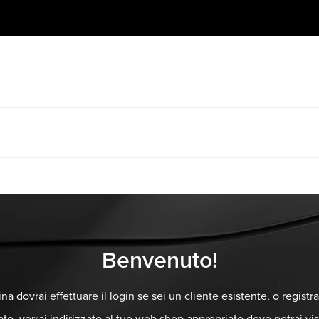
Benvenuto!
na dovrai effettuare il login se sei un cliente esistente, o registr