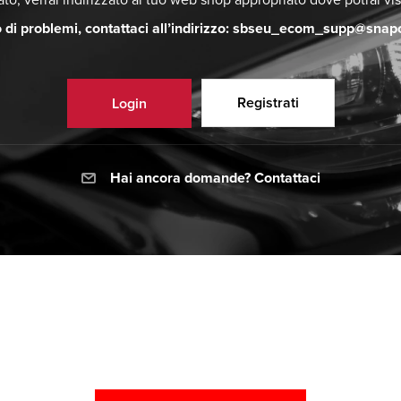
rato, verrai indirizzato al tuo web shop appropriato dove potrai vis
o di problemi, contattaci all’indirizzo: sbseu_ecom_supp@sna
Registrati
Login
Hai ancora domande? Contattaci
mail