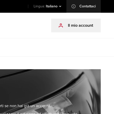
Lingua:
Italiano
Contattaci
info
Il mio account
profile
arti se non hai già un account.