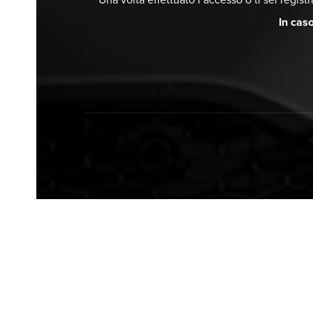
Una volta effettuato l’accesso o ti sei regist
In cas