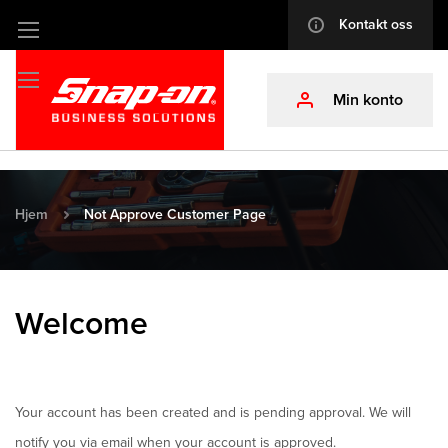
Kontakt oss
info
Hopp
til
innhold
Min konto
profile
Hjem
Not Approve Customer Page
Welcome
Your account has been created and is pending approval. We will
notify you via email when your account is approved.