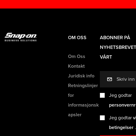
OM OSS
ABONNER PÅ
NYHETSBREVE
Om Oss
VÅRT
Kontakt
Juridisk info
mail
Retningslinjer
for
Jeg godtar
informasjonsk
personvernr
apsler
Jeg godtar
v
betingelser
.