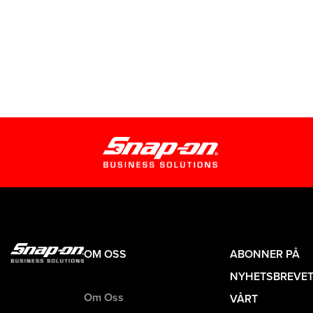
OM OSS
ABONNER PÅ
NYHETSBREVE
Om Oss
VÅRT