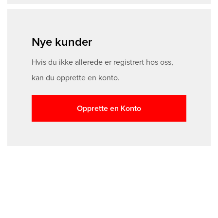
Nye kunder
Hvis du ikke allerede er registrert hos oss,
kan du opprette en konto.
Opprette en Konto