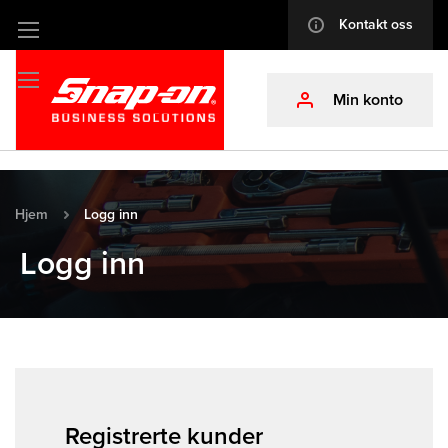
Kontakt oss
info
Hopp
til
innhold
Min konto
profile
Hjem
Logg inn
Logg inn
Registrerte kunder