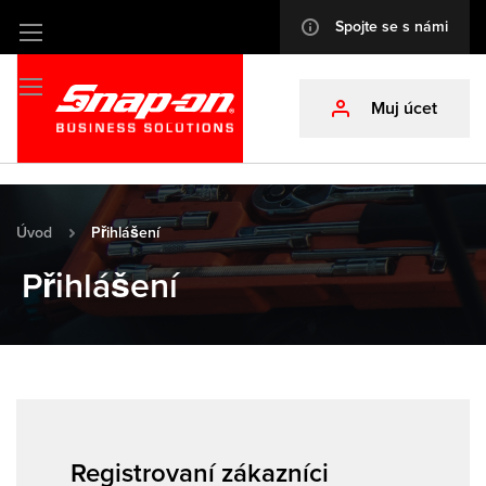
Spojte se s námi
info
Přejít
na
obsah
Muj úcet
profile
Úvod
Přihlášení
Přihlášení
Registrovaní zákazníci