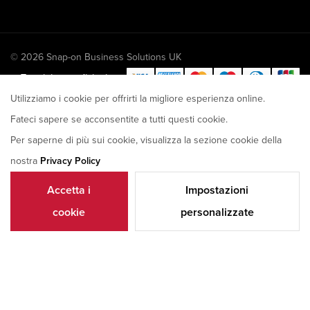
© 2026 Snap-on Business Solutions UK
Termini e condizioni
Utilizziamo i cookie per offrirti la migliore esperienza online.
U.K. Modern slavery
Fateci sapere se acconsentite a tutti questi cookie.
act disclosure
Per saperne di più sui cookie, visualizza la sezione cookie della
nostra
Privacy Policy
Accetta i
Impostazioni
cookie
personalizzate