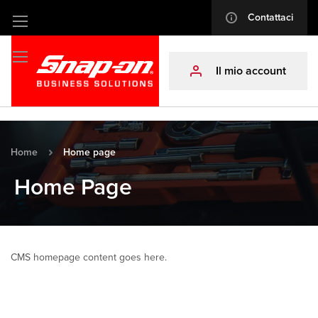
Contattaci
info
Salta
al
contenuto
Il mio account
profile
Home
Home page
Home Page
CMS homepage content goes here.