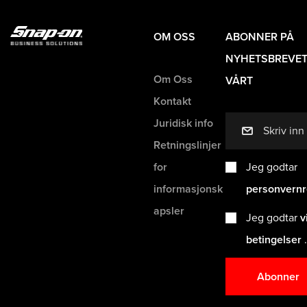
OM OSS
ABONNER PÅ
NYHETSBREVE
Om Oss
VÅRT
Kontakt
Juridisk info
mail
Retningslinjer
for
Jeg godtar
informasjonsk
personvernr
apsler
Jeg godtar
v
betingelser
.
Abonner