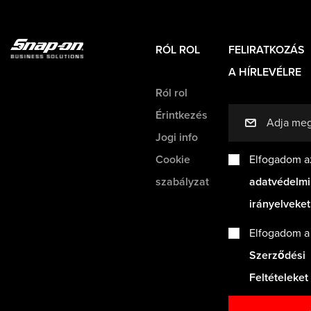
RÓL ROL
FELIRATKOZÁS
A HÍRLEVÉLRE
Ról rol
Érintkezés
mail
Jogi info
Cookie
Elfogadom a
szabályzat
adatvédelmi
irányelveke
Elfogadom 
Szerződési
Feltételeket