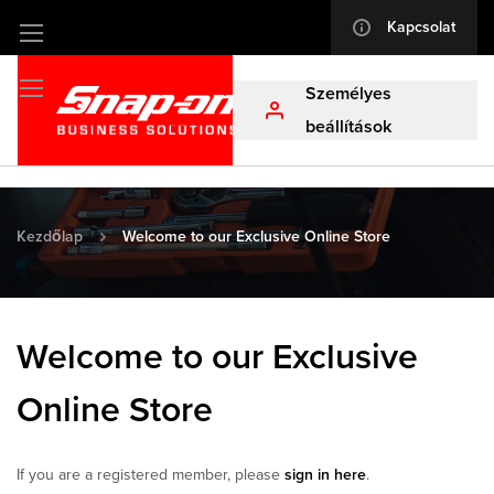
Kapcsolat
info
Ugrás
a
Személyes
tartalomhoz
profile
beállítások
Kezdőlap
Welcome to our Exclusive Online Store
Welcome to our Exclusive
Online Store
If you are a registered member, please
sign in here
.