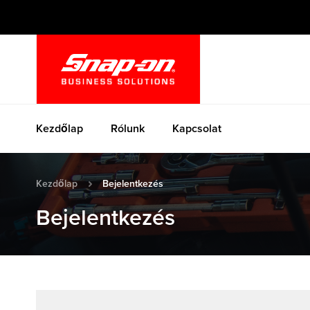
Ugrás
a
tartalomhoz
Kezdőlap
Rólunk
Kapcsolat
Kezdőlap
Bejelentkezés
Bejelentkezés