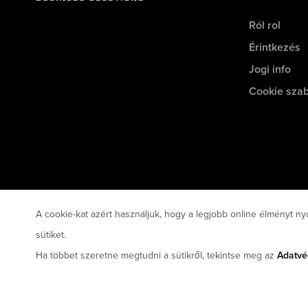
Ról rol
Érintkezés
Jogi info
Cookie szab
A cookie-kat azért használjuk, hogy a legjobb online élményt ny
sütiket.
Ha többet szeretne megtudni a sütikről, tekintse meg az
Adatvé
© 2026 Snap-on Business Solutions UK
Feltételek
U.K. Mod