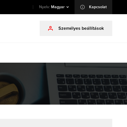
Nyelv:
Magyar
Kapcsolat
info
Személyes beállítások
profile