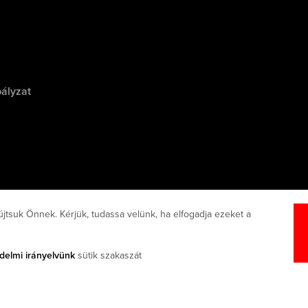
ályzat
újtsuk Önnek. Kérjük, tudassa velünk, ha elfogadja ezeket a
delmi irányelvünk
sütik szakaszát
ern slavery act disclosure