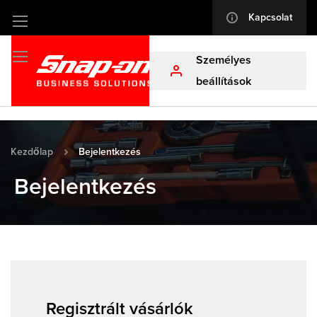
Kapcsolat
info
Ugrás
a
Személyes
tartalomhoz
profile
beállítások
Kezdőlap
Bejelentkezés
Bejelentkezés
Regisztrált vásárlók