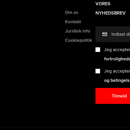
VORES
Om os
NYHEDSBREV
Kontakt
Juridisk info
mail
Cookiepolitik
Jeg accepte
fortrolighed
Jeg accepte
og betingel
Tilmeld