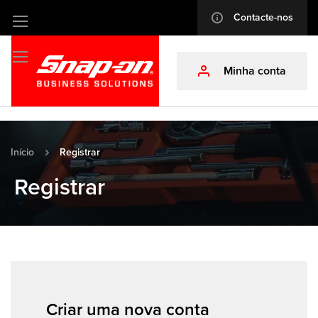
Contacte-nos
info
Ir
para
o
Minha conta
profile
Conteúdo
Início
Registrar
Registrar
Criar uma nova conta