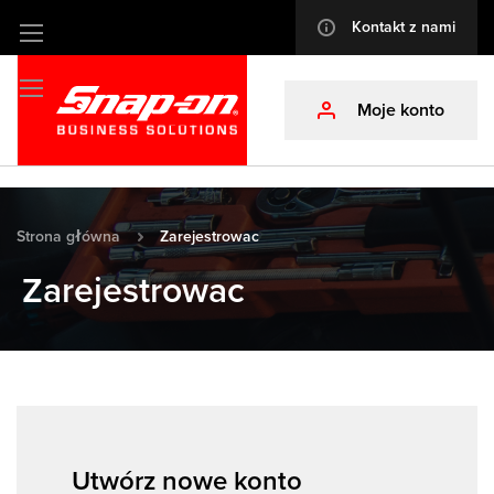
Kontakt z nami
info
Przejdź
do
treści
Moje konto
profile
Strona główna
Zarejestrowac
Zarejestrowac
Utwórz nowe konto