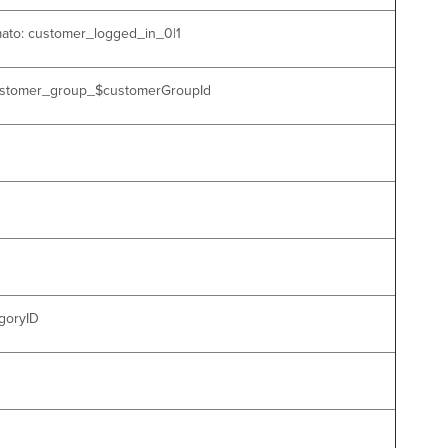
ormato: customer_logged_in_0|1
: customer_group_$customerGroupId
egoryID