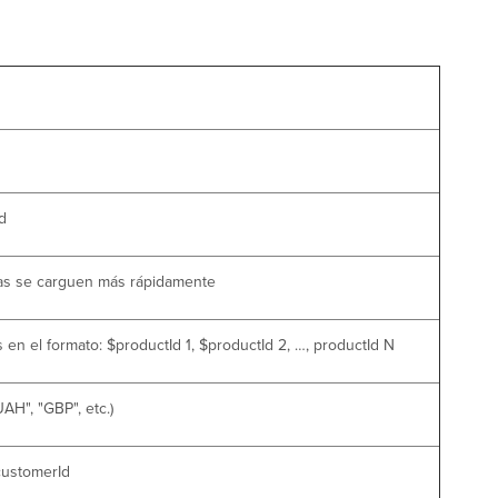
d
nas se carguen más rápidamente
en el formato: $productId 1, $productId 2, …, productId N
AH", "GBP", etc.)
customerId