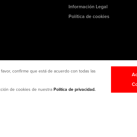
Información Legal
Política de cookies
 favor, confirme que está de acuerdo con todas las
Ac
Co
ección de cookies de nuestra
Política de privacidad.
nes
U.K. Modern slavery act disclosure