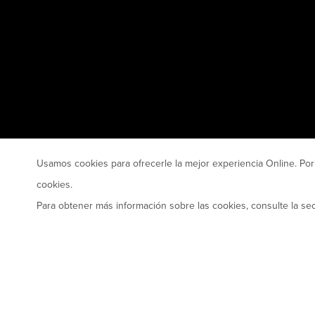
Usamos cookies para ofrecerle la mejor experiencia Online. Por
cookies.
Para obtener más información sobre las cookies, consulte la s
© 2026 Snap-on Business Solutions UK
Términos y condicio