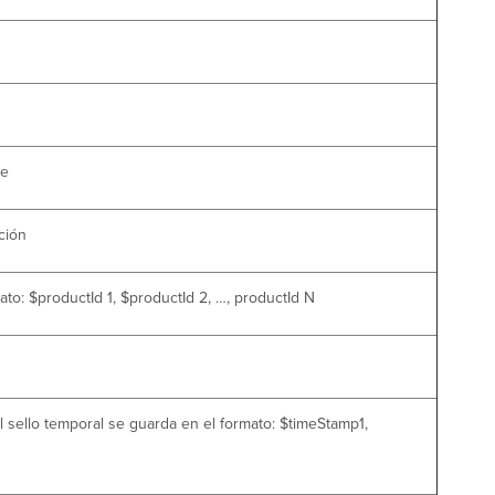
te
ción
o: $productId 1, $productId 2, …, productId N
l sello temporal se guarda en el formato: $timeStamp1,