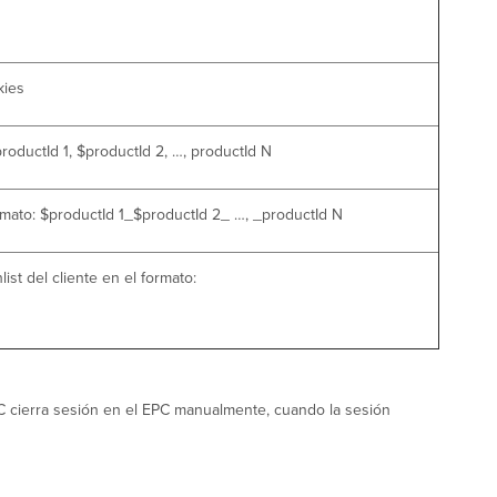
kies
roductId 1, $productId 2, …, productId N
ormato: $productId 1_$productId 2_ …, _productId N
st del cliente en el formato:
PC cierra sesión en el EPC manualmente, cuando la sesión